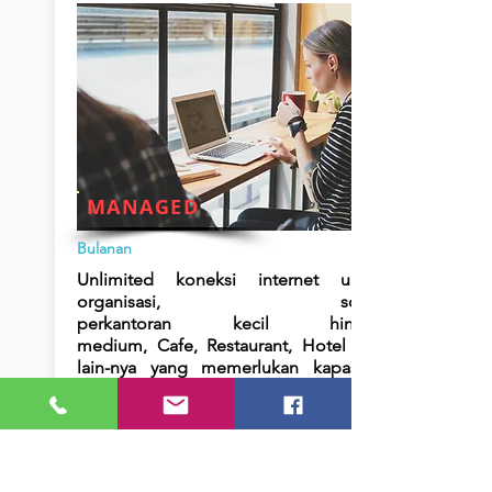
MANAGED
Bulanan
Unlimited koneksi internet untuk
organisasi, soho,
perkantoran kecil hingga
medium, Cafe, Restaurant, Hotel and
lain-nya yang memerlukan kapasitas
bandwidth yang berubah-ubah.
Bandwidth 25% CIR 75% Burstable
Delivery :